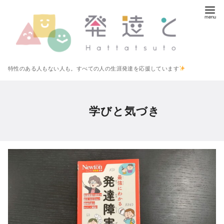
コ
ン
テ
ン
ツ
特性のある人もない人も。すべての人の生涯発達を応援しています
へ
移
動
学びと気づき