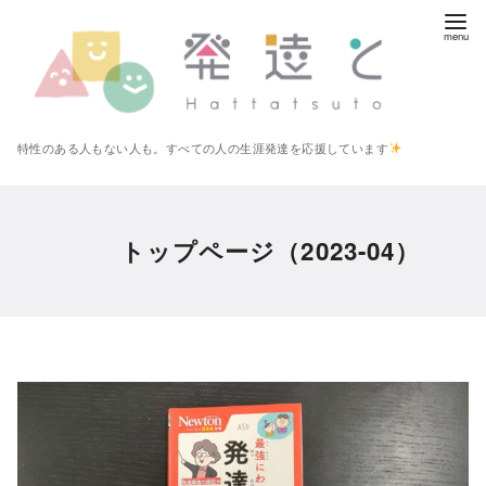
コ
ン
テ
ン
ツ
特性のある人もない人も。すべての人の生涯発達を応援しています
へ
移
動
トップページ（2023-04）