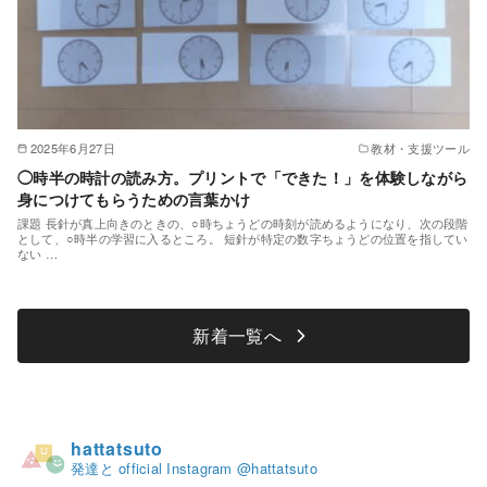
2025年6月27日
教材・支援ツール
◯時半の時計の読み方。プリントで「できた！」を体験しながら
身につけてもらうための言葉かけ
課題 長針が真上向きのときの、○時ちょうどの時刻が読めるようになり、次の段階
として、○時半の学習に入るところ。 短針が特定の数字ちょうどの位置を指してい
ない …
新着一覧へ
hattatsuto
発達と official Instagram @hattatsuto