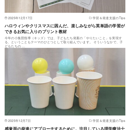
2025年12月17日
学習＆発達支援のTips
ハロウィンやクリスマスに因んだ、楽しみながら英単語の学習が
できるお気に入りのプリント教材
今年の小集団指導（キッズ）では、子どもたち発案の「やりたいこと」を実現す
る、ということもテーマのひとつとして取り組んでいます。 そういうなかで、子
どもたちの …
2025年12月7日
学習＆発達支援のTips
感覚面の発達にアプローチするために。注目している理学療法士