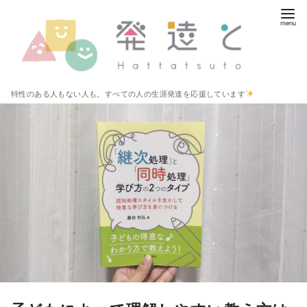
コ
ン
テ
ン
ツ
特性のある人もない人も。すべての人の生涯発達を応援しています
へ
移
動