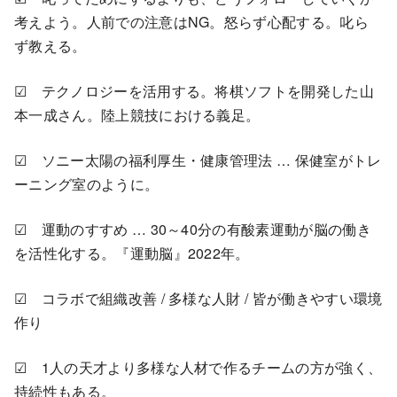
考えよう。人前での注意はNG。怒らず心配する。叱ら
ず教える。
☑ テクノロジーを活用する。将棋ソフトを開発した山
本一成さん。陸上競技における義足。
☑ ソニー太陽の福利厚生・健康管理法 … 保健室がトレ
ーニング室のように。
☑ 運動のすすめ … 30～40分の有酸素運動が脳の働き
を活性化する。『運動脳』2022年。
☑ コラボで組織改善 / 多様な人財 / 皆が働きやすい環境
作り
☑ 1人の天才より多様な人材で作るチームの方が強く、
持続性もある。