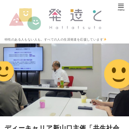
コ
ン
テ
ン
ツ
特性のある人もない人も。すべての人の生涯発達を応援しています
へ
移
動
ディーキャリア新山口主催「共生社会