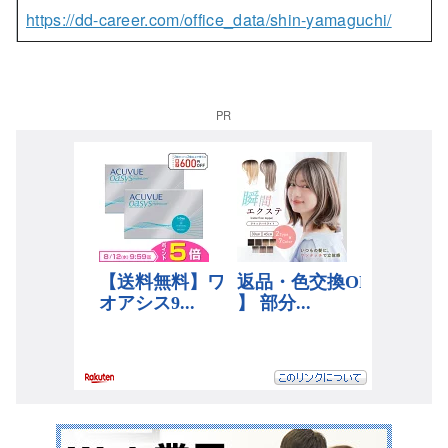
https://dd-career.com/office_data/shin-yamaguchi/
PR