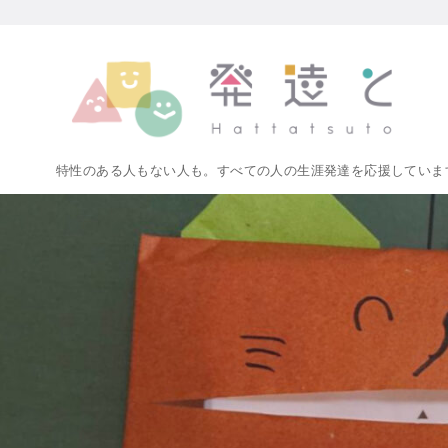
コ
ン
テ
ン
ツ
へ
特性のある人もない人も。すべての人の生涯発達を応援していま
移
動