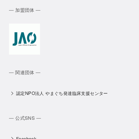
― 加盟団体 ―
― 関連団体 ―
認定NPO法人 やまぐち発達臨床支援センター
― 公式SNS ―
Facebook