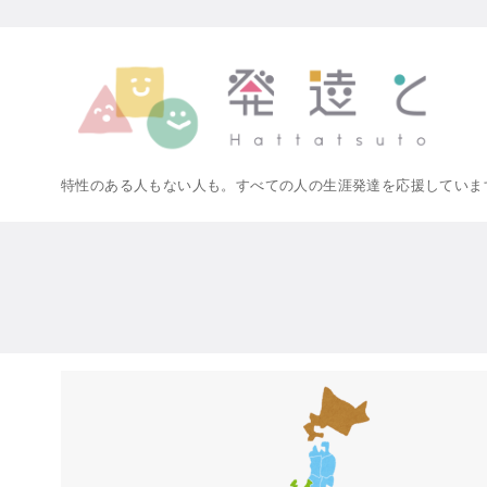
コ
ン
テ
ン
ツ
へ
特性のある人もない人も。すべての人の生涯発達を応援していま
移
動