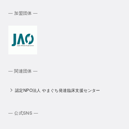
― 加盟団体 ―
― 関連団体 ―
認定NPO法人 やまぐち発達臨床支援センター
― 公式SNS ―